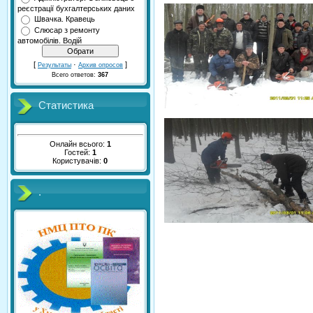
реєстрації бухгалтерських даних
Швачка. Кравець
Слюсар з ремонту
автомобілів. Водій
[
·
]
Результаты
Архив опросов
Всего ответов:
367
Статистика
Онлайн всього:
1
Гостей:
1
Користувачів:
0
.