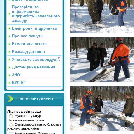
Прозорість та
інформаційна
відкритість навчального
закладу
Електронні підручники
Про нас пишуть
Екологічна освіта
Розклад дзвінків
Учнівське самоврядув...
Дистанційне навчання
ЗНО
БУЛІНГ
Наше опитування
Яка професія краща
Муляр. Штукатур.
Лицювальник-плиточник
Електрогазозварник. Слюсар з
ремонту автомобілів
Адміністратор. Обліковець з