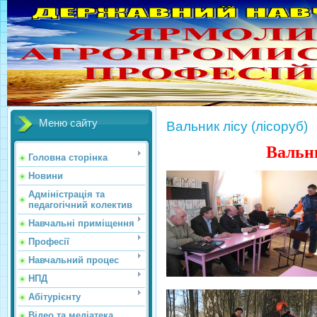
Меню сайту
Вальник лісу (лісоруб)
Вальни
Головна сторінка
Новини
Адміністрація та
педагогічний колектив
Навчальні приміщення
Професії
Навчальний процес
НПД
Абітурієнту
Відео та медіатека